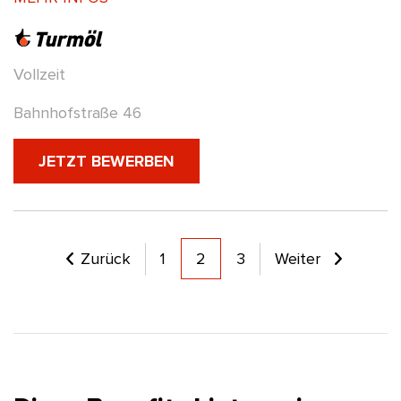
Vollzeit
Bahnhofstraße 46
(NEUES FENSTER)
JETZT BEWERBEN
active
Zurück
1
2
3
Weiter