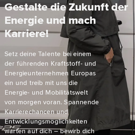
Gestalte die Zukunft der
Energie und mach
Karriere!
Setz deine Talente bei einem
der führenden Kraftstoff- und
Energieunternehmen Europas
ein und treib mit uns die
Energie- und Mobilitätswelt
von morgen voran. Spannende
Karrierechancen und
Entwicklungsmöglichkeiten
warten auf dich – bewirb dich